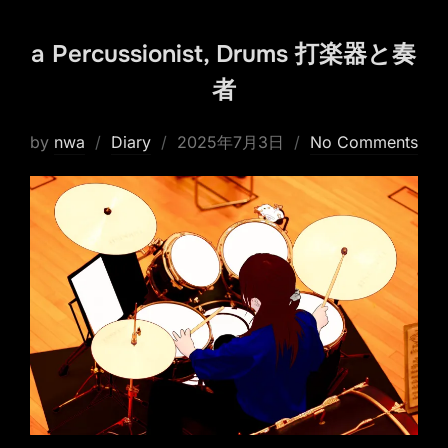
a Percussionist, Drums 打楽器と奏
者
Posted
by
nwa
Diary
2025年7月3日
No Comments
on