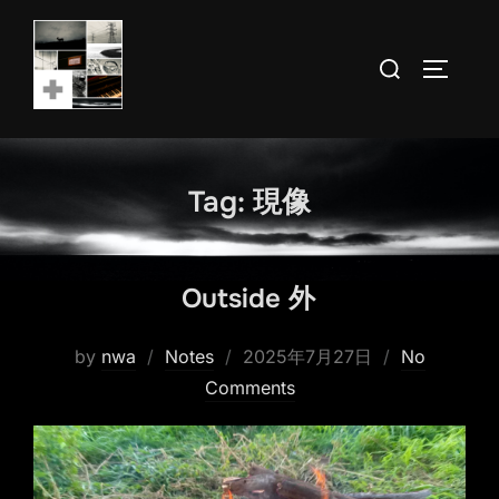
Skip
to
Search
TOGGLE
content
for:
Tag:
現像
Outside 外
Posted
by
nwa
Notes
2025年7月27日
No
on
Comments