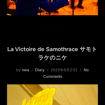
La Victoire de Samothrace サモト
ラケのニケ
Posted
by
nwa
Diary
2025年6月21日
No
on
Comments