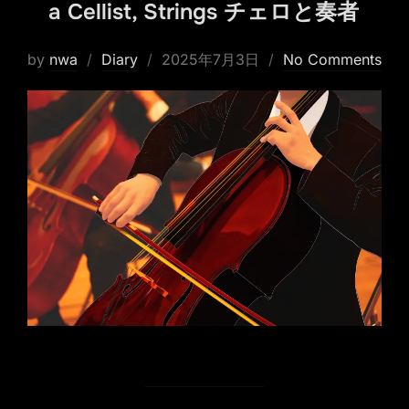
a Cellist, Strings チェロと奏者
Posted
by
nwa
Diary
2025年7月3日
No Comments
on