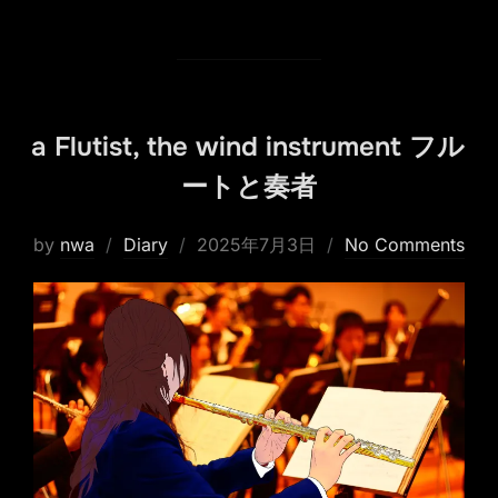
a Flutist, the wind instrument フル
ートと奏者
Posted
by
nwa
Diary
2025年7月3日
No Comments
on