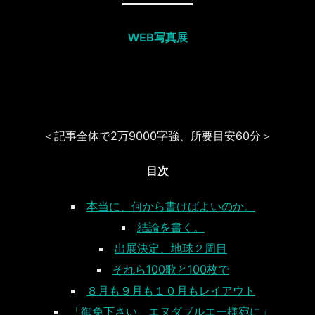
WEB写真展
＜記事全体で2万9000字強、所要目安60分＞
目次
本当に、何から書けばよいのか。
結論を書く。
出展決定、地球２周目
それら100歌と100枚で
８月も９月も１０月もレイアウト
「御免下さい、エヌダブルエー様宛に」