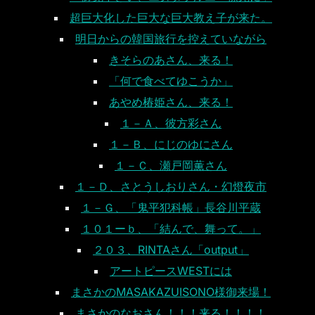
超巨大化した巨大な巨大教え子が来た。
明日からの韓国旅行を控えていながら
きそらのあさん、来る！
「何で食べてゆこうか」
あやめ椿姫さん、来る！
１－Ａ、彼方彩さん
１－Ｂ、にじのゆにさん
１－Ｃ、瀬戸岡薫さん
１－Ｄ、さとうしおりさん・幻燈夜市
１－Ｇ、「鬼平犯科帳」長谷川平蔵
１０１ーｂ、「結んで、舞って。」
２０３、RINTAさん「output」
アートピースWESTには
まさかのMASAKAZUISONO様御来場！
まさかのなおさん！！！来る！！！！