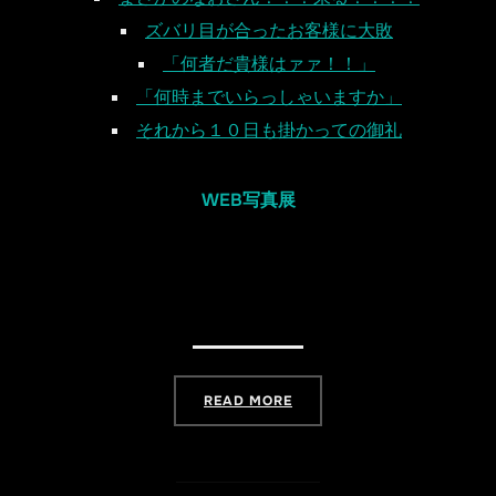
ズバリ目が合ったお客様に大敗
「何者だ貴様はァァ！！」
「何時までいらっしゃいますか」
それから１０日も掛かっての御礼
WEB写真展
“最終個展『欧州巡礼』 – NO,WE 
READ MORE