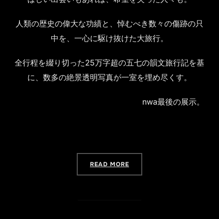
人類の歴史の偉大な功績と、悼むべき数々の傷跡の只
中を、一心に駆け抜けた大旅行。
全行程を綴り切った25万字超の五七の韻文旅行記を基
に、数多の絶景透明写真が一室を埋め尽くす。
nwa最後の展示。
“最終個展『欧州巡礼』 – NO,WE 
READ MORE