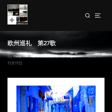
Skip
to
Search
TOGGLE
content
for:
欧州巡礼 第27歌
Posted
by
nwa
in
Exhibitions
,
Landscape
on
2024年
on
11月11日