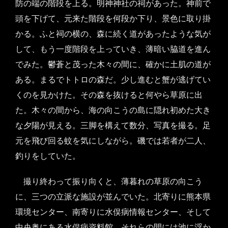
防の端の階段を上る。明神神社の祠があった。神前で
頭を下げて、元来た階段を何段か下り、景色に取り掛
かる。ふと祠の横の、森に続く道があったような気が
して、もう一度階段を上っていき、薄暗い脇道を進ん
でみた。鬱蒼と茂った木々の間に、確かに土肌の道が
ある。まるでトトロの森だ。少し進むと蟹が逃げてい
くのを見かけた。その森を抜けると何やら草原に出
た。木々の間から、海の向こうの島に隠れ初めた大き
な夕陽が見える。三脚を構えて数分、写真を撮る。足
元を飛び回る蚊を気にしながら。磯では若者が二人、
釣りをしていた。
撮り終わって振り向くと、薄暮れの草原の向こう
に、三つの立派な施設が並んでいた。北寄りに熊本県
環境センター、南寄りに水俣病情報センター、そして
中央奥にある水俣病資料館。それらの間には池に浮か