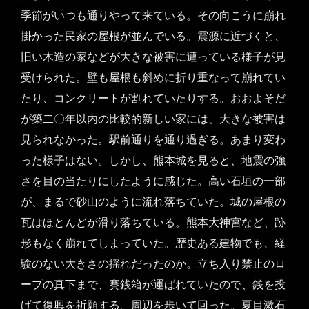
季節がいつも通りやって来ている。その向こうに崩れ
掛かった民家の屋根が並んでいる。震源に近づくと、
旧い木造の家などが大きな被害に遭っている様子が見
受けられた。壁も屋根も斜めに折り重なって崩れてい
たり、コンクリートが割れていたりする。おおよそだ
が築二〇年以内の比較的新しい家には、大きな被害は
見られなかった。駅前通りを通り過ぎる。あまり変わ
った様子はない。しかし、熊本城を見ると、地震の強
さを目の当たりにしたように感じた。高い石垣の一部
が、まるで砂山のように流れ落ちていた。城の屋根の
瓦はほとんどが滑り落ちている。熊本大神宮など、跡
形もなく崩れてしまっていた。歴史ある建物でも、経
験のない大きさの揺れだったのか。立ち入り禁止のロ
ープの真下まで、賽銭箱が運ばれていたので、銭を投
げて復興を祈願する。周辺を歩いて回った。夏目漱石