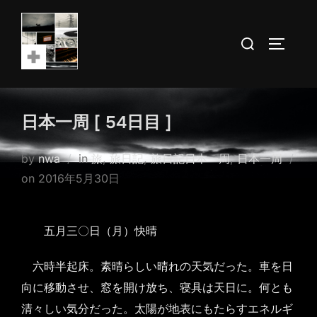
Skip
to
Search
TOGGLE
content
for:
日本一周 [ 54日目 ]
by
nwa
in
旅
,
旅日記
,
旅日記日本一周
,
日本一周
Posted
on
2016年5月30日
on
五月三〇日（月）快晴
六時半起床。素晴らしい晴れの天気だった。車を日
向に移動させ、窓を開け放ち、寝具は天日に。何とも
清々しい気分だった。太陽が地表にもたらすエネルギ