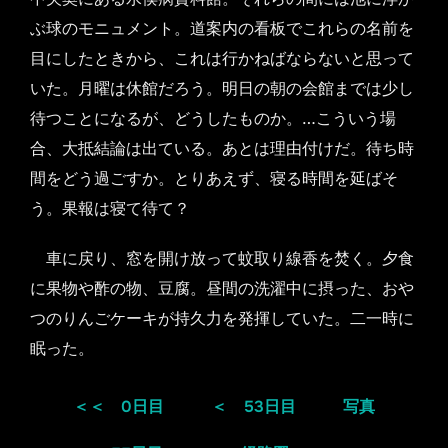
ぶ球のモニュメント。道案内の看板でこれらの名前を
目にしたときから、これは行かねばならないと思って
いた。月曜は休館だろう。明日の朝の会館までは少し
待つことになるが、どうしたものか。…こういう場
合、大抵結論は出ている。あとは理由付けだ。待ち時
間をどう過ごすか。とりあえず、寝る時間を延ばそ
う。果報は寝て待て？
車に戻り、窓を開け放って蚊取り線香を焚く。夕食
に果物や酢の物、豆腐。昼間の洗濯中に摂った、おや
つのりんごケーキが持久力を発揮していた。二一時に
眠った。
＜＜ 0日目
＜ 53日目
写真