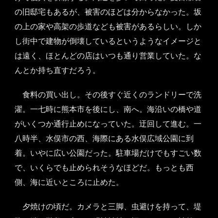
の旧邸宅もあるが、被害のほどは分からなかった。坂
の上の家や高架の歩道なども被害があるらしい。しか
し街中で建物が倒壊しているというようなイメージと
は遠く、ほとんどの店はいつも通り営業していた。な
んとか持ち直すだろう。
食料の買い出し。その後すぐ近くのランドリーで洗
濯。一七時に熊本市を後にし、南へ。海沿いの橋や道
がいくつか通行止めになっていた。迂回して進む。一
八時半、水俣市の西、海際にある水俣広域公園に到
着。いやに広い公園だった。駐車場だけでもすごい数
で、いくらでも止められそうなほどだ。もっとも西
側、海に近いところに止めた。
夕焼けの頃だ。カメラと三脚、虫避けを持って、堤