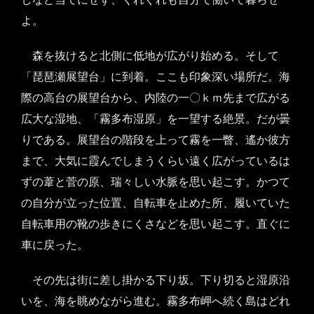
よ。
森を抜けると北側に低地が広がり始める。そして
「琵琶瀬展望台」に到着。ここも印象深い場所だ。海
際の高台の展望台から、内陸の一〇ｋｍ先まで広がる
広大な湿地、「霧多布湿原」を一望する絶景。だが曇
りである。展望台の階段を上って霧を一瞥、遙か彼方
まで、大気に霞んでしまうくらい遠く広がっているは
ずの葦と菅の原、瑞々しい水脈を思い起こす。かつて
の自分が立った位置、自転車を止めた所、履いていた
自転車用の靴の歩きにくさなどを思い起こす。直ぐに
車に戻った。
その先は街に差し掛かる下り坂。下り切ると湿原沿
いを、海を眺めながら進む。霧多布岬へ続く島はどれ