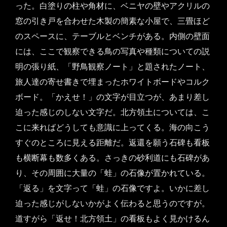
った。白塗りの柱や角材に、ベニヤの壁やアクリルの
窓の引き戸を合わせた木製の簡素な小屋で、三畳ほど
のスペースに、テーブルとベンチがある。内側の壁面
には、ここで観察できる鳥の写真や種類についての説
明の張り紙、「野鳥観察ノート」と題されたノート、
旅人達の寄せ書きで埋まったホワイトボードやコルク
ボード。「かえせ！」の文字が目立つが、あまり差し
迫った感じのしない文字だ。北方領土については、こ
こに来ればどうしても意識に上ってくる。海の向こう
すぐのところに見える距離だ。返還を願う石碑も看板
も横断幕も数多くある。さっきの砂利道にも石碑があ
り、その周囲に大量の「蛙」の石像が置かれている。
「返る」を文字って「蛙」の石像ですよ。いかに差し
迫った感じがしないかがよく伝わると思うのですが。
道すがら「返せ！北方領土」の看板もよく見かけるん