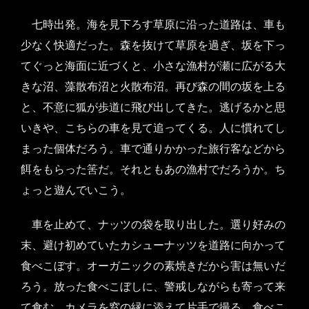
七時出発。海を見下ろす草原に沿った道路は、車も
少なく快適だった。森を抜けて草原を過ぎ、坂を下っ
てぐっと海面に近づくと、小さな漁村が瀬に広がる大
きな沼、藻散布沼と火散布沼。再び森の間の坂を上る
と、不意に狐が歩道に飛び出してきた。逃げるかと思
いきや、こちらの車を見て追ってくる。人に慣れてし
まった個体だろう。車で通りかかった旅行客などから
餌をもらった筈だ。それともあの漁村でだろうか。ち
ょっと遊んでいこう。
車を止めて、ナッツの袋を取り出した。選り好みの
末、避け初めていたカシューナッツを道路に向かって
食べこぼす。オーガニックの素焼きだから害は無いだ
ろう。放った食べこぼしに、警戒しながらも寄って来
て食む。カメラを窓の縁に添えて片手で撮る。食べこ