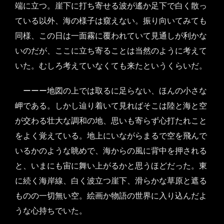
端に立つ。崖下に打ち寄せる波が遙か足下で白く散っ
ている以外、海の様子は窺えない。振り向いてみても
同様、この日は一面霧に覆われていて見通しが利かな
いのだが、ここに立ち寄ることは当然のように考えて
いた。むしろ考えていなくても来たというくらいだ。
ーーー地図の上では取るに足らない、ほんの小さな
岬である。しかし辿り着いて見ればそこは陸と海と空
が交わる壮大な調和の地、思いも寄らず心打たれこと
をよく覚えている。地上にいながらまるで空を飛んで
いるかのような眺めで、海からの風に背中を押される
と、いまにも宙に舞い上がるかと思うほどだった。東
に続く海岸線、白く波立つ崖下、滑らかな草原と遮る
ものの一切無い空。絵画か物語の世界に入り込んだよ
うな心持ちでいた。