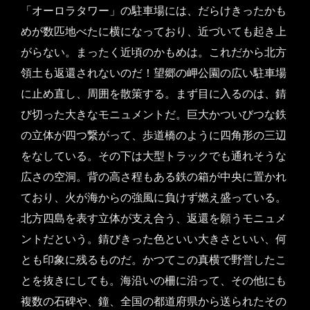
「オーロラタワー」の駐車場には、だらけきったかも
めが数匹地べたに横になっており、近づいても起き上
がらない。まったく近頃のかもめは。これだから北方
領土も返還されないのだ！望郷の岬公園の広い駐車場
に止め直し、周囲を散策する。まず目に入るのは、錆
び切った大きなモニュメントだ。巨大かついびつな鉄
の立体が四つ繋がって、歩道橋のように四角形の三辺
をなしている。その下は大型トラックでも通れそうな
広さの空洞。背の高さ程もある鉄の箱が中央に置かれ
ており、火が海からの強風に負けず燃え盛っている。
北方四島を表す立体が支え合う、返還を願うモニュメ
ントだという。錆びきった色といい大きさといい、何
とも印象に残るものだ。かつてこの真横で野営したこ
とを抜きにしても。海沿いの柵に沿って、その他にも
複数の石碑や、鐘、全国の都道府県から送られたその