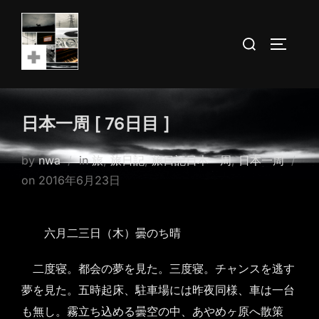
Skip
to
Search
TOGGLE
content
for:
日本一周 [ 76日目 ]
by
nwa
in
旅
,
旅日記
,
旅日記日本一周
,
日本一周
Posted
on
2016年6月23日
on
六月二三日（木）曇のち晴
二度寝。都会の夢を見た。三度寝。チャンスを逃す
夢を見た。五時起床、駐車場には昨夜同様、車は一台
も無し。霧立ち込める曇空の中、あやめヶ原へ散策