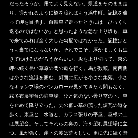
だったろうか。霧でよく見えない。県道をそのまま走
り、導かれるように橋を渡ればもう浜中町。記憶を辿
って岬を目指す。自転車で走ったときには「ひっくり
返るのではないか」と思ったような急な上り坂も、車
で来てみれば全く大した勾配ではなかった。記憶はど
うも当てにならないが、それでこそ、厚かましくも生
きてゆけるのだろうからいい。坂を上り切って、東の
岬へ続く長い草原の間の道を行く。馬が数頭。南西側
は小さな漁港を囲む、斜面に広がる小さな集落。小さ
なキャンプ場のバンガローが見えてきたら間もなく、
霧多布展望台の駐車場。ひと気のない曇り空の下、車
を止めて降り立った。丈の低い草の茂った煉瓦の道を
歩く。東屋と、水道と、ガラス張りの平屋、屋根の上
は展望台。そしてそれらの奥の、海を望む展望場に立
つ。風が強く、崖下の波は荒々しい。更に先に続く階