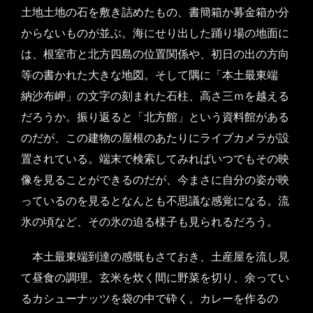
土地土地の石を敷き詰めたもの、書簡箱か募金箱か分
からないものが並ぶ。海にせり出した踊り場の地面に
は、根室市と北方四島の位置関係や、初日の出の方向
等の書かれた大きな地図。そして隅に「本土最東端
納沙布岬」の文字の刻まれた石柱、高さ三ｍを越える
だろうか。振り返ると「北方館」という資料館がある
のだが、この建物の屋根のあたりにライブカメラが設
置されている。端末で検索してみればいつでもその映
像を見ることができるのだが、今まさに自分の姿が映
っているのを見るとなんとも不思議な感覚になる。流
氷の頃など、その氷の迫る様子も見られるだろう。
本土最東端到達の感慨もさておき、土産屋を流し見
て昼食の調理。玄米を炊く間に野菜を切り、余ってい
るカシューナッツを袋の中で砕く。カレーを作るの