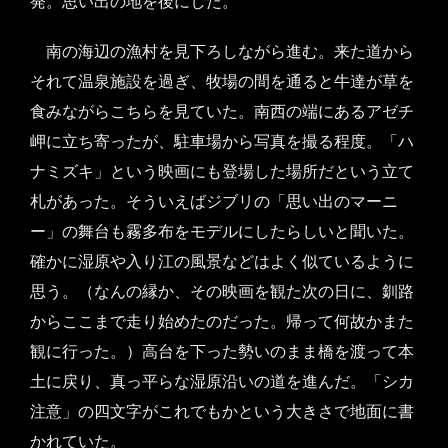
発。思い出の地を後にした。
南の海辺の漁村を見下ろしながら進む。来た道から
それて温泉施設を過ぎ、牧場の間を通ると牛達が草を
食みながらこちらを見ていた。南西の端にあるアゼチ
岬に立ち寄ったが、駐車場から写真を撮る程度。「ハ
ナミズキ」という映画にも登場した場所だという立て
札があった。そういえばジブリの「思い出のマーニ
ー」の舞台も霧多布をモデルにしたらしいと聞いた。
確かに湿原や入り江の風景などはよく似ているように
思う。（なんの縁か、その映画を観た次の日に、釧路
からここまで走り始めたのだった。帰って何故かまた
観に行った。）高台を下った勢いのまま橋を渡って本
土に戻り、真っ平らな湿原沿いの道を進んだ。「シカ
注意」の四文字がこれでもかという大きさで地面に書
かれていた。