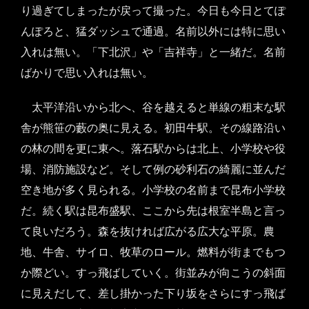
り過ぎてしまったが戻って撮った。今日も今日とてぽ
んぽろと、猛ダッシュで通過。名前以外には特に思い
入れは無い。「下北沢」や「吉祥寺」と一緒だ。名前
ばかりで思い入れは無い。
太平洋沿いから北へ、谷を越えると単線の粗末な駅
舎が熊笹の藪の奥に見える。初田牛駅。その線路沿い
の林の間を更に東へ。落石駅からは北上、小学校や役
場、消防施設など。そして例の砂利石の綺麗に並んだ
空き地が多く見られる。小学校の名前まで昆布小学校
だ。続く駅は昆布盛駅、ここから先は根室半島と言っ
て良いだろう。森を抜ければ広がる広大な平原。農
地、牛舎、サイロ、牧草のロール。燃料が街までもつ
か際どい。すっ飛ばしていく。街並みが向こうの斜面
に見えだして、差し掛かった下り坂をさらにすっ飛ば