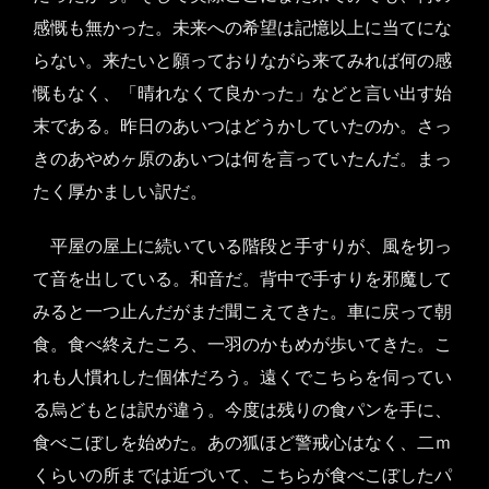
感慨も無かった。未来への希望は記憶以上に当てにな
らない。来たいと願っておりながら来てみれば何の感
慨もなく、「晴れなくて良かった」などと言い出す始
末である。昨日のあいつはどうかしていたのか。さっ
きのあやめヶ原のあいつは何を言っていたんだ。まっ
たく厚かましい訳だ。
平屋の屋上に続いている階段と手すりが、風を切っ
て音を出している。和音だ。背中で手すりを邪魔して
みると一つ止んだがまだ聞こえてきた。車に戻って朝
食。食べ終えたころ、一羽のかもめが歩いてきた。こ
れも人慣れした個体だろう。遠くでこちらを伺ってい
る烏どもとは訳が違う。今度は残りの食パンを手に、
食べこぼしを始めた。あの狐ほど警戒心はなく、二ｍ
くらいの所までは近づいて、こちらが食べこぼしたパ