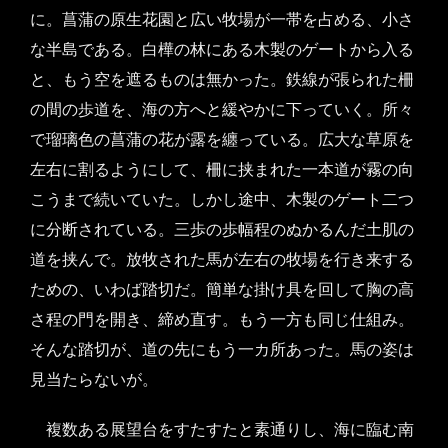
に。菖蒲の原生花園と広い牧場が一帯を占める、小さ
な半島である。白樺の林にある木製のゲートから入る
と、もう空を遮るものは無かった。鉄線が張られた柵
の間の歩道を、海の方へと緩やかに下っていく。所々
で瑠璃色の菖蒲の花が露を纏っている。広大な草原を
左右に割るようにして、柵に挟まれた一本道が霧の向
こうまで続いていた。しかし途中、木製のゲート二つ
に分断されている。三歩の歩幅程のぬかるんだ土肌の
道を挟んで。放牧された馬が左右の牧場を行き来する
ための、いわば踏切だ。簡単な掛け具を回して胸の高
さ程の門を開き、締め直す。もう一方も同じ仕組み。
そんな踏切が、道の先にもう一カ所あった。馬の姿は
見当たらないが。
複数ある展望台をすたすたと素通りし、海に臨む南