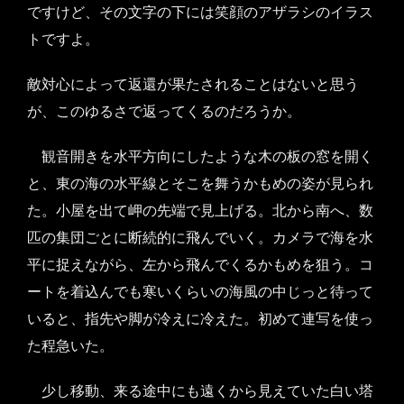
ですけど、その文字の下には笑顔のアザラシのイラス
トですよ。
敵対心によって返還が果たされることはないと思う
が、このゆるさで返ってくるのだろうか。
観音開きを水平方向にしたような木の板の窓を開く
と、東の海の水平線とそこを舞うかもめの姿が見られ
た。小屋を出て岬の先端で見上げる。北から南へ、数
匹の集団ごとに断続的に飛んでいく。カメラで海を水
平に捉えながら、左から飛んでくるかもめを狙う。コ
ートを着込んでも寒いくらいの海風の中じっと待って
いると、指先や脚が冷えに冷えた。初めて連写を使っ
た程急いた。
少し移動、来る途中にも遠くから見えていた白い塔