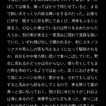
ぼしては撮る。撮ってばかりで待たせていると、まる
で飼い犬そっくりの振る舞いをするのだった。お座り
に伏せ、眠そうに目を閉じてあくび、身体をぶるりと
振るう。心なしか痩せているのは狩りを止めたからだ
ろうか。別の車が来ると一度茂みに隠れて道路を覗い
ていた。いずれ飛び出して轢かれるか、村にエキノコ
ックスや荒らしの害を与えるようになって駆除される
か。自分もやや後ろ暗い思いで食べこぼしていた。野
生に戻れるかどうかは分からない。撮り尽くしてもま
だ餌を求めているようではあった。近くにおびき寄せ
て急にエンジンを掛け、驚かせる。それでもしばらく
すると茂みから顔を出してくるので、車を降りて森の
奥へと追い払っておく。焼け石に水だろうがこれ以上
は身に余るので、身勝手ながら立ち去った。食べこぼ
しなど当てにせず、くれぐれも自分で働いて暮らせ