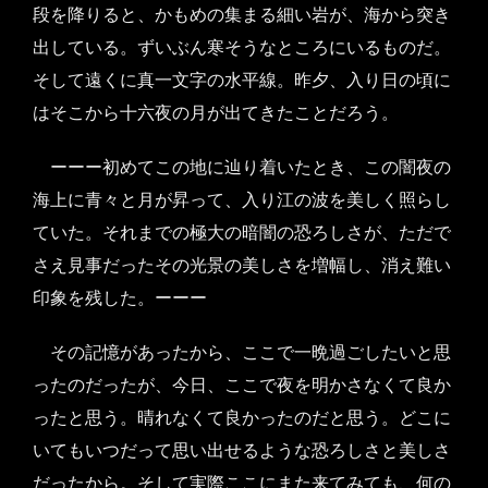
段を降りると、かもめの集まる細い岩が、海から突き
出している。ずいぶん寒そうなところにいるものだ。
そして遠くに真一文字の水平線。昨夕、入り日の頃に
はそこから十六夜の月が出てきたことだろう。
ーーー初めてこの地に辿り着いたとき、この闇夜の
海上に青々と月が昇って、入り江の波を美しく照らし
ていた。それまでの極大の暗闇の恐ろしさが、ただで
さえ見事だったその光景の美しさを増幅し、消え難い
印象を残した。ーーー
その記憶があったから、ここで一晩過ごしたいと思
ったのだったが、今日、ここで夜を明かさなくて良か
ったと思う。晴れなくて良かったのだと思う。どこに
いてもいつだって思い出せるような恐ろしさと美しさ
だったから。そして実際ここにまた来てみても、何の