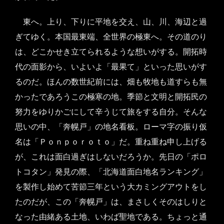
東へ。上り、下りに平地を交え、山、川、海辺と過
ぎてゆく。本国最東端、全世界の極東へ。その道のり
は、どこかせき立てられるような想いがする。開拓時
代の面影から、いよいよ「最果て」といった思いがす
るのだ。ほんの数世紀前には、畑も牧地も道すらも無
かったであろうこの極寒の地。季節と文明と開拓民の
努力をゆりかごにして辛うじて旅をする自分。そんな
思いの中、「奔幌戸」の地名看板。ローマ字の振り仮
名は「Ｐｏｎｐｏｒｏｔｏ」だ。重ね重ね申し上げる
が、これは面白過ぎはしないだろうか。先日の「ポロ
トコタン」発見の際、「北海道面白地名ランキング」
を製作し始めて苦節三年という大カミングアウトをし
たのだが、この「奔幌戸」は、まさしくそのはしりと
なった由緒ある土地、いわば聖地である。ちょっと通