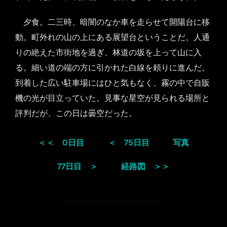
夕食。二三時、暗闇のなか車を走らせて開陽台に移
動。町外れの山の上にある展望台ということだ。人通
りの絶えた市街地を過ぎ、林道の坂を上って山に入
る。細い道の端の方に引かれた白線を頼りに進んだ。
到着した広い駐車場にはひと気もなく、霧の中で自販
機の光が目立っていた。見事な星空が見られる場所と
評判だが、この日は曇空だった。
＜＜ 0日目
＜ 75日目
写真
77日目 ＞
経路図 ＞＞