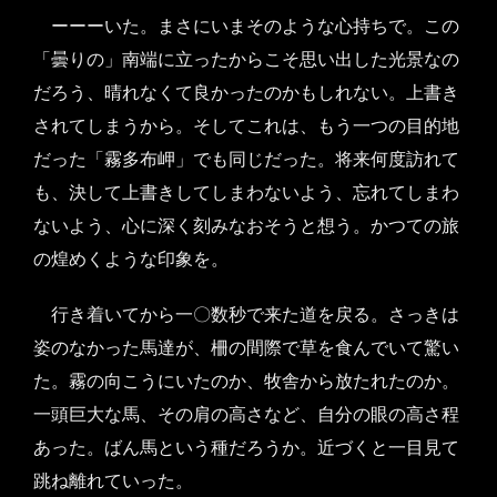
ーーーいた。まさにいまそのような心持ちで。この
「曇りの」南端に立ったからこそ思い出した光景なの
だろう、晴れなくて良かったのかもしれない。上書き
されてしまうから。そしてこれは、もう一つの目的地
だった「霧多布岬」でも同じだった。将来何度訪れて
も、決して上書きしてしまわないよう、忘れてしまわ
ないよう、心に深く刻みなおそうと想う。かつての旅
の煌めくような印象を。
行き着いてから一〇数秒で来た道を戻る。さっきは
姿のなかった馬達が、柵の間際で草を食んでいて驚い
た。霧の向こうにいたのか、牧舎から放たれたのか。
一頭巨大な馬、その肩の高さなど、自分の眼の高さ程
あった。ばん馬という種だろうか。近づくと一目見て
跳ね離れていった。