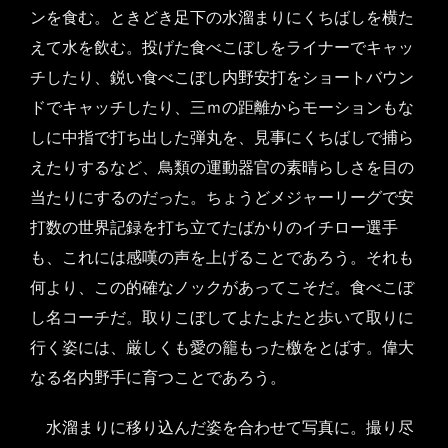
ンを食む。ときどき足下の水溜まりにくちばしを横た
えて水を飲む。投げた食べこぼしをライナーでキャッ
チしたり、鋭い食べこぼし内野安打をショートバウン
ドでキャッチしたり、三ｍの距離からモーションもな
しに中指で打ち出した弾丸を、見事にくちばしで捕ら
えたりするなど、鳥類の運動器官の素晴らしさを目の
当たりにするのだった。ちょうどメジャーリーグで安
打数の世界記録を打ち立てたばかりのイチロー選手
も、これには感嘆の声を上げることであろう。それも
何より、この的確なノックがあってこそだ。食べこぼ
し名コーチだ。取りこぼしてよたよたと歩いて取りに
行く姿には、厳しくも愛の籠もった檄をとばす。偉大
なる名内野手に育つことであろう。
水溜まりに移り込んだ姿を合わせて写真に。撮り尽