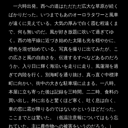
一六時出発。西への道はただただ広大な草原が続く
ばかりだった。いつまでもあのオーロラタワーと風車
が遠くに見えている。大気の厚みで白く霞む程遠くま
で、何も無いのだ。風が好き放題に吹いて過ぎてゆ
く。西の地平線に近づき始めた太陽も光を穏やかに、
橙色を混ぜ始めている。写真を撮りに出てみたが、こ
の広さと風の自由さを、伝達するすべなどあるのだろ
うか。入り日に輝く海沿いを走りに走り、風蓮湖を過
ぎて内陸を行く。別海町を通り抜け、真っ直ぐ中標津
町に向かい、街中の大きな駐車場に止まる。一八時。
本屋に立ち寄った後は記録を三時間。二二時、食料の
買い出し。外に出ると驚くほど寒く、吐く息は白く、
車の窓に霜が降りるのではないかというほどだった。
ここまでとは驚いた。（低温注意報についてはもう忘
れていた。主に農作物への被害をいうのだろう。）