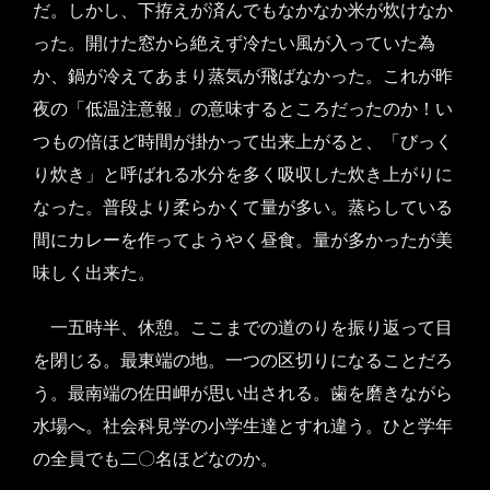
だ。しかし、下拵えが済んでもなかなか米が炊けなか
った。開けた窓から絶えず冷たい風が入っていた為
か、鍋が冷えてあまり蒸気が飛ばなかった。これが昨
夜の「低温注意報」の意味するところだったのか！い
つもの倍ほど時間が掛かって出来上がると、「びっく
り炊き」と呼ばれる水分を多く吸収した炊き上がりに
なった。普段より柔らかくて量が多い。蒸らしている
間にカレーを作ってようやく昼食。量が多かったが美
味しく出来た。
一五時半、休憩。ここまでの道のりを振り返って目
を閉じる。最東端の地。一つの区切りになることだろ
う。最南端の佐田岬が思い出される。歯を磨きながら
水場へ。社会科見学の小学生達とすれ違う。ひと学年
の全員でも二〇名ほどなのか。