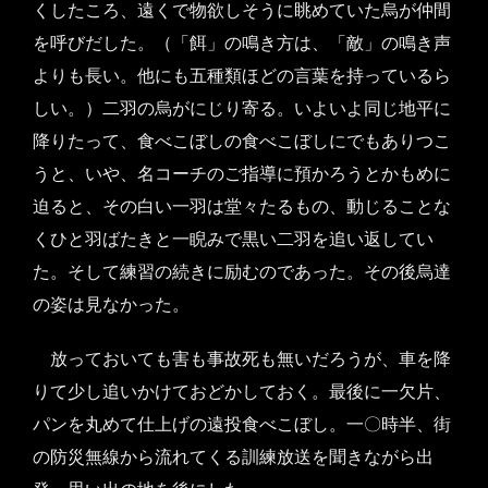
くしたころ、遠くで物欲しそうに眺めていた烏が仲間
を呼びだした。（「餌」の鳴き方は、「敵」の鳴き声
よりも長い。他にも五種類ほどの言葉を持っているら
しい。）二羽の烏がにじり寄る。いよいよ同じ地平に
降りたって、食べこぼしの食べこぼしにでもありつこ
うと、いや、名コーチのご指導に預かろうとかもめに
迫ると、その白い一羽は堂々たるもの、動じることな
くひと羽ばたきと一睨みで黒い二羽を追い返してい
た。そして練習の続きに励むのであった。その後烏達
の姿は見なかった。
放っておいても害も事故死も無いだろうが、車を降
りて少し追いかけておどかしておく。最後に一欠片、
パンを丸めて仕上げの遠投食べこぼし。一〇時半、街
の防災無線から流れてくる訓練放送を聞きながら出