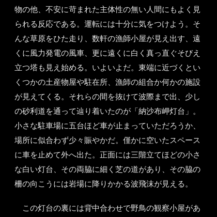
物の他、不安に苛まれた主体性の無い人間にもよく見
られる反応である。運転には十分に気をつけよう。そ
んな草原をひた走り、数軒の漁師小屋が見え出す、遠
くに風力発電の風車、更に遠くに白く真っ直ぐそびえ
立つ塔も見え始める。いよいよだ。東端に近づくとい
くつかの土産物屋や駐在所、漁師の組合か何かの施設
が見えてくる。それらの間を抜けて波際まで出、少し
の砂利道を通って辿り着いたのが「納沙布岬灯台」。
小さな駐車場に五台ほど車が止まっていただろうか、
場所に似合わず少々賑やかだ。僅かに空いたスペース
に車を止めて外へ出た。正面には三階立てほどの小さ
な白い灯台、その両脇に細く芝の道があり、その脇の
柵の向こうには岩場に降りかかる波飛沫が見える。
この灯台の裏には背中合わせで野鳥の観察小屋があ