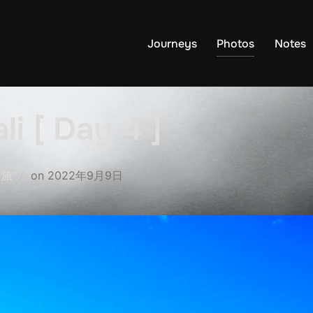
Journeys
Photos
Notes
li [ Day 4 ]
Posted
,
旅
on
2022年9月9日
on