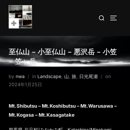
Skip
to
Search
TOGGLE
content
for:
至仏山 – 小至仏山 – 悪沢岳 – 小笠
– 笠ヶ岳
Posted
by
nwa
in
Landscape
,
山
,
旅
,
日光尾瀬
on
on
2024年1月25日
Mt.Shibutsu – Mt.Koshibutsu – Mt.Warusawa –
Mt.Kogasa – Mt.Kasagatake
群馬県 片品村/みなかみ町 Katashina/Minakami,