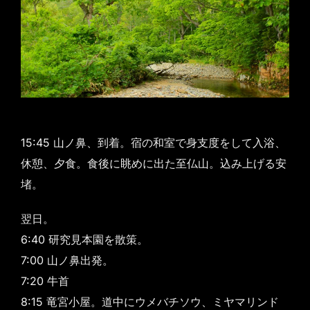
15:45 山ノ鼻、到着。宿の和室で身支度をして入浴、
休憩、夕食。食後に眺めに出た至仏山。込み上げる安
堵。
翌日。
6:40 研究見本園を散策。
7:00 山ノ鼻出発。
7:20 牛首
8:15 竜宮小屋。道中にウメバチソウ、ミヤマリンド