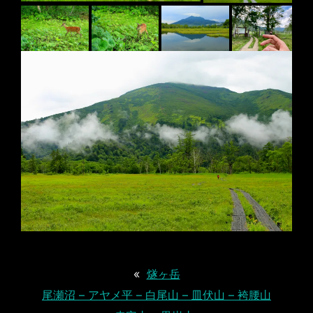
«
燧ヶ岳
尾瀬沼 – アヤメ平 – 白尾山 – 皿伏山 – 袴腰山