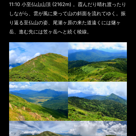
11:10 小至仏山山頂 (2162m) 。霞んだり晴れ渡ったり
しながら、雲が風に乗って山の斜面を流れてゆく。振
り返る至仏山の姿、尾瀬ヶ原の来た道遠くには燧ヶ
岳、進む先には笠ヶ岳へと続く稜線。