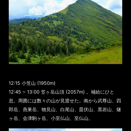
12:15 小笠山 (1950m)
12:45 ~ 13:00 笠ヶ岳山頂 (2057m) 。補給にひと
息。周囲には数々の山が見渡せた。南から武尊山、四
郎岳、燕巣岳、物見山、白尾山、皿伏山、黒岩山、燧
ヶ岳、会津駒ヶ岳、小至仏山、至仏山。